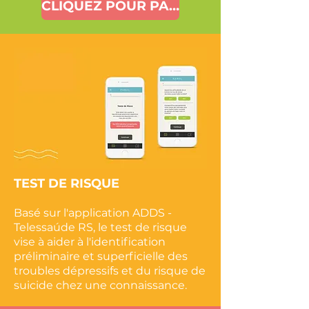
CLIQUEZ POUR PARCOURIR
TEST DE RISQUE
Basé sur l'application ADDS -
Telessaúde RS, le test de risque
vise à aider à l'identification
préliminaire et superficielle des
troubles dépressifs et du risque de
suicide chez une connaissance.