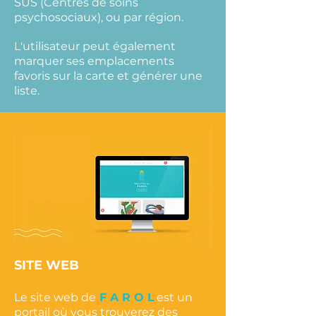
SUS (Centres de soins
psychosociaux), ou par région.
L'utilisateur peut également
marquer ses emplacements
favoris sur la carte et générer une
liste.
SITE WEB
Le site web de
F A R O L
est un
portail où vous trouverez des