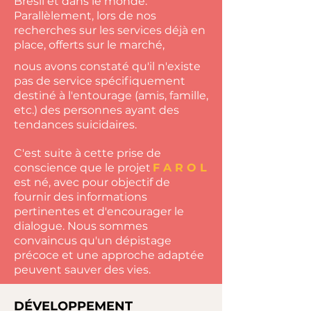
Brésil et dans le monde.
Parallèlement, lors de nos
recherches sur les services déjà en
place,
offerts sur le marché,
nous avons constaté qu'il n'existe
pas de service spécifiquement
destiné à l'entourage (amis, famille,
etc.) des personnes ayant des
tendances suicidaires.
C'est suite à cette prise de
conscience que le projet
F A R O L
est né, avec pour objectif de
fournir des informations
pertinentes et d'encourager le
dialogue. Nous sommes
convaincus qu'un dépistage
précoce et une approche adaptée
peuvent sauver des vies.
DÉVELOPPEMENT