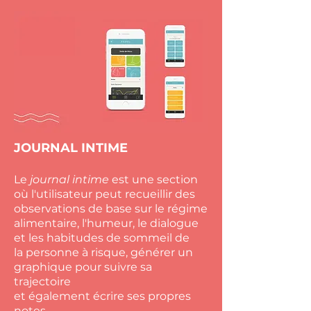
JOURNAL INTIME
Le
journal intime
est une section
où l'utilisateur peut recueillir des
observations de base sur le régime
alimentaire, l'humeur, le dialogue
et les habitudes de sommeil de
la personne à risque, générer un
graphique pour suivre sa
trajectoire
et également écrire ses propres
notes.