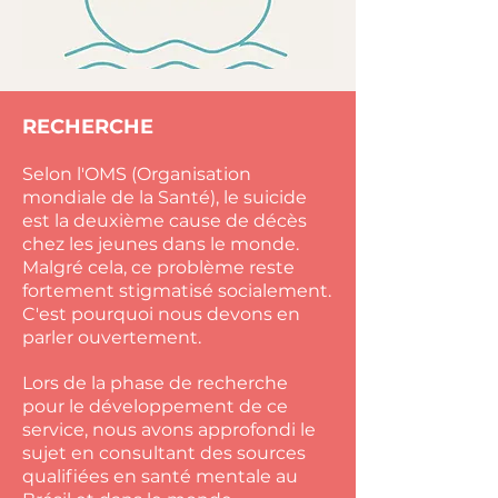
RECHERCHE
Selon l'OMS (Organisation
mondiale de la Santé), le suicide
est la deuxième cause de décès
chez les jeunes dans le monde.
Malgré cela, ce problème reste
fortement stigmatisé socialement.
C'est pourquoi nous devons en
parler ouvertement.
Lors de la phase de recherche
pour le développement de ce
service, nous avons approfondi le
sujet en consultant des sources
qualifiées en santé mentale au