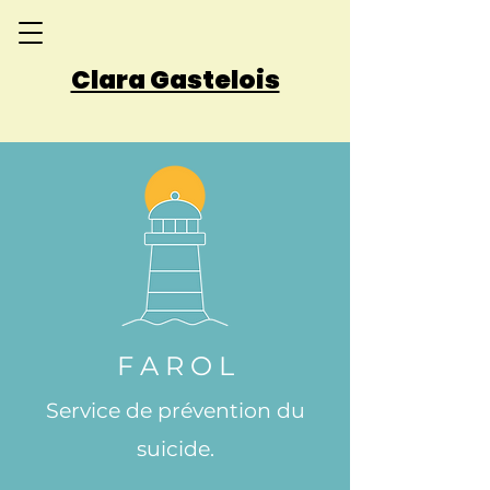
Clara Gastelois
F A R O L
Service de prévention du
suicide.