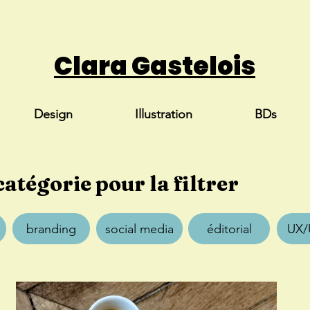
Clara Gastelois
Design
Illustration
BDs
catégorie pour la filtrer
branding
social media
éditorial
UX/