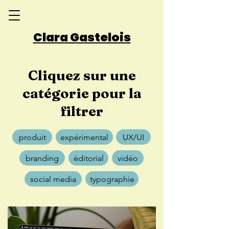
Clara Gastelois
Cliquez sur une
catégorie pour la
filtrer
produit
expérimental
UX/UI
branding
éditorial
vidéo
social media
typographie